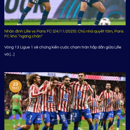
Nhận định Lille vs Paris FC (24/11/2025): Chủ nhà quyết tâm, Paris
FC khó “ngáng chân”
Vòng 13 Ligue 1 sẽ chứng kiến cuộc chạm trán hấp dẫn giữa Lille
và [...]
23
Th11