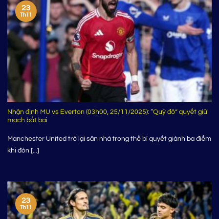
23
Th11
Nhận định MU vs Everton (03h00, 25/11/2025): “Quỷ đỏ” quyết giữ
mạch bất bại
Manchester United trở lại sân nhà trong thế bí quyết giành ba điểm
khi đón [...]
23
Th11