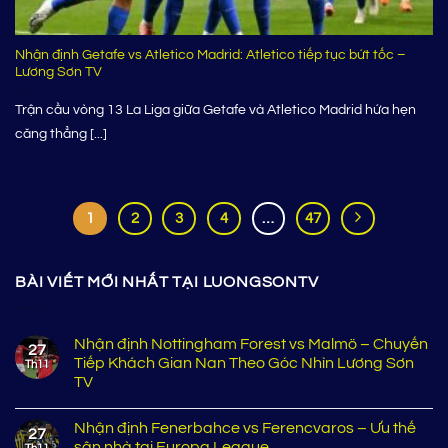
Nhận định Getafe vs Atletico Madrid: Atletico tiếp tục bứt tốc –
Lương Sơn TV
Trận cầu vòng 13 La Liga giữa Getafe và Atletico Madrid hứa hẹn
căng thẳng [...]
1
2
3
4
…
47
BÀI VIẾT MỚI NHẤT TẠI LUONGSONTV
Nhận định Nottingham Forest vs Malmö – Chuyến
27
Tiếp Khách Gian Nan Theo Góc Nhìn Lương Sơn
Th11
TV
Nhận định Fenerbahce vs Ferencvaros – Ưu thế
27
sân nhà tại Europa League