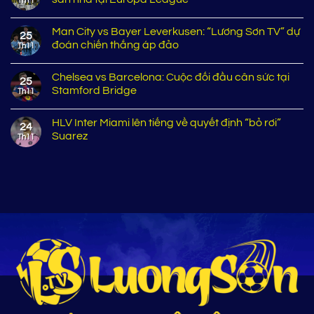
Th11
Man City vs Bayer Leverkusen: “Lương Sơn TV” dự
25
đoán chiến thắng áp đảo
Th11
Chelsea vs Barcelona: Cuộc đối đầu cân sức tại
25
Stamford Bridge
Th11
HLV Inter Miami lên tiếng về quyết định “bỏ rơi”
24
Suarez
Th11