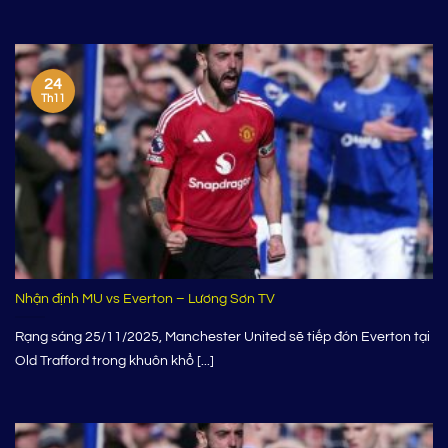
24
Th11
Nhận định MU vs Everton – Lương Sơn TV
Rạng sáng 25/11/2025, Manchester United sẽ tiếp đón Everton tại
Old Trafford trong khuôn khổ [...]