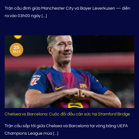
Trận cầu đinh giữa Manchester City và Bayer Leverkusen — diễn
ra vào 03h00 ngày [...]
25
Th11
Chelsea vs Barcelona: Cuộc đối đầu cân sức tại Stamford Bridge
Trận cầu sắp tới giữa Chelsea và Barcelona tại vòng bảng UEFA
Champions League mùa [...]